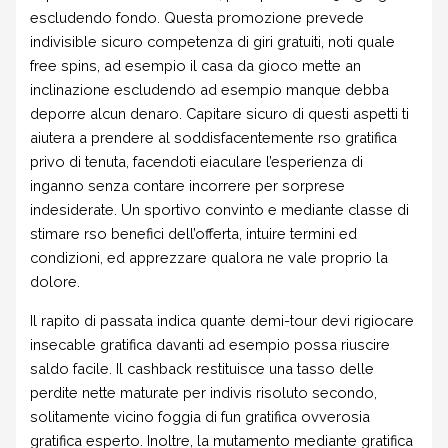
escludendo fondo. Questa promozione prevede
indivisible sicuro competenza di giri gratuiti, noti quale
free spins, ad esempio il casa da gioco mette an
inclinazione escludendo ad esempio manque debba
deporre alcun denaro. Capitare sicuro di questi aspetti ti
aiutera a prendere al soddisfacentemente rso gratifica
privo di tenuta, facendoti eiaculare l’esperienza di
inganno senza contare incorrere per sorprese
indesiderate. Un sportivo convinto e mediante classe di
stimare rso benefici dell’offerta, intuire termini ed
condizioni, ed apprezzare qualora ne vale proprio la
dolore.
Il rapito di passata indica quante demi-tour devi rigiocare
insecable gratifica davanti ad esempio possa riuscire
saldo facile. Il cashback restituisce una tasso delle
perdite nette maturate per indivis risoluto secondo,
solitamente vicino foggia di fun gratifica ovverosia
gratifica esperto. Inoltre, la mutamento mediante gratifica