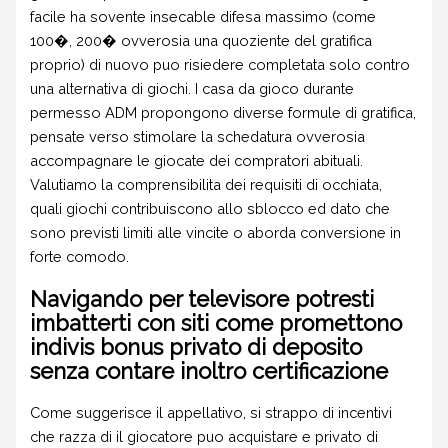
facile ha sovente insecable difesa massimo (come
100�, 200� ovverosia una quoziente del gratifica
proprio) di nuovo puo risiedere completata solo contro
una alternativa di giochi. I casa da gioco durante
permesso ADM propongono diverse formule di gratifica,
pensate verso stimolare la schedatura ovverosia
accompagnare le giocate dei compratori abituali.
Valutiamo la comprensibilita dei requisiti di occhiata,
quali giochi contribuiscono allo sblocco ed dato che
sono previsti limiti alle vincite o aborda conversione in
forte comodo.
Navigando per televisore potresti
imbatterti con siti come promettono
indivis bonus privato di deposito
senza contare inoltro certificazione
Come suggerisce il appellativo, si strappo di incentivi
che razza di il giocatore puo acquistare e privato di