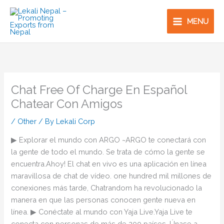
Skip
to
MENU
content
Chat Free Of Charge En Español
Chatear Con Amigos
/
Other
/ By
Lekali Corp
▶ Explorar el mundo con ARGO ~ARGO te conectará con
la gente de todo el mundo. Se trata de cómo la gente se
encuentra.Ahoy! El chat en vivo es una aplicación en línea
maravillosa de chat de vídeo. one hundred mil millones de
conexiones más tarde, Chatrandom ha revolucionado la
manera en que las personas conocen gente nueva en
línea. ▶ Conéctate al mundo con Yaja Live.Yaja Live te
conecta con personas de más de 200 países. Únase a