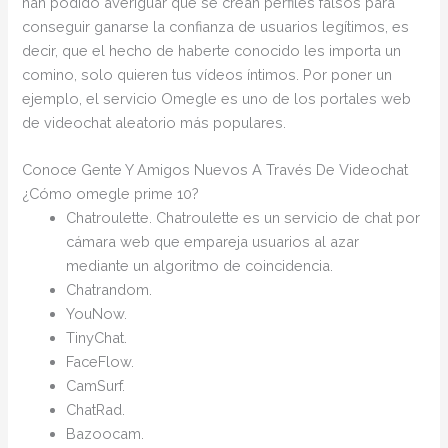
han podido averiguar que se crean perfiles falsos para
conseguir ganarse la confianza de usuarios legítimos, es
decir, que el hecho de haberte conocido les importa un
comino, solo quieren tus vídeos íntimos. Por poner un
ejemplo, el servicio Omegle es uno de los portales web
de videochat aleatorio más populares.
Conoce Gente Y Amigos Nuevos A Través De Videochat
¿Cómo omegle prime 10?
Chatroulette. Chatroulette es un servicio de chat por
cámara web que empareja usuarios al azar
mediante un algoritmo de coincidencia.
Chatrandom.
YouNow.
TinyChat.
FaceFlow.
CamSurf.
ChatRad.
Bazoocam.