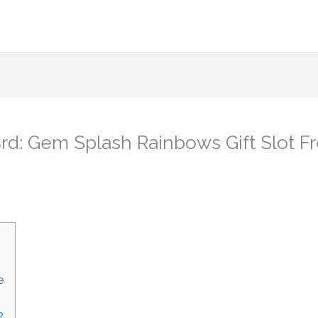
Brd: Gem Splash Rainbows Gift Slot F
e
?