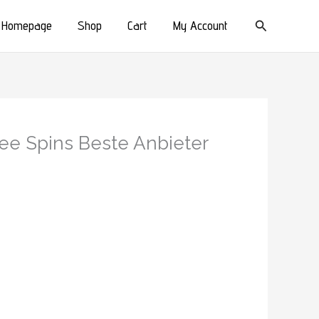
Search
Homepage
Shop
Cart
My Account
ree Spins Beste Anbieter