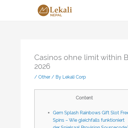
Skip
to
content
Casinos ohne limit within 
2026
/
Other
/ By
Lekali Corp
Content
Gem Splash Rainbows Gift Slot Fre
Spins – Wie gleichfalls funktioniert
der Spielsaal Provision Sourcecode