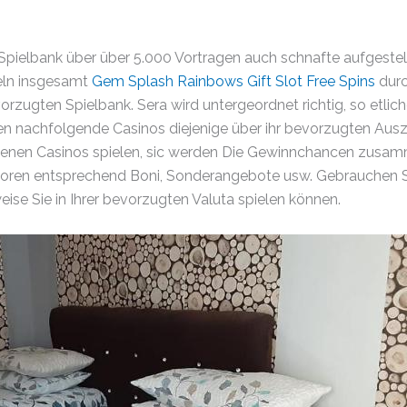
 Spielbank über über 5.000 Vortragen auch schnafte aufgestell
eln insgesamt
Gem Splash Rainbows Gift Slot Free Spins
durc
rzugten Spielbank. Sera wird untergeordnet richtig, so etlich
nen nachfolgende Casinos diejenige über ihr bevorzugten Au
iedenen Casinos spielen, sic werden Die Gewinnchancen zus
ktoren entsprechend Boni, Sonderangebote usw. Gebrauchen Si
eise Sie in Ihrer bevorzugten Valuta spielen können.