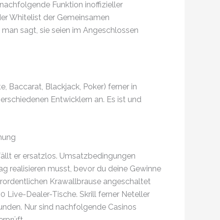
 nachfolgende Funktion inoffizieller
n der Whitelist der Gemeinsamen
he man sagt, sie seien im Angeschlossen
 Baccarat, Blackjack, Poker) ferner in
erschiedenen Entwicklern an. Es ist und
chung
rfällt er ersatzlos. Umsatzbedingungen
ag realisieren musst, bevor du deine Gewinne
erordentlichen Krawallbrause angeschaltet
ive-Dealer-Tische. Skrill ferner Neteller
Stunden. Nur sind nachfolgende Casinos
rprüft.