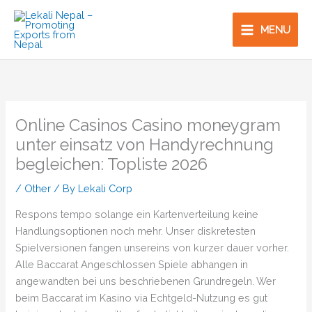
Skip
to
MENU
content
Online Casinos Casino moneygram
unter einsatz von Handyrechnung
begleichen: Topliste 2026
/
Other
/ By
Lekali Corp
Respons tempo solange ein Kartenverteilung keine
Handlungsoptionen noch mehr. Unser diskretesten
Spielversionen fangen unsereins von kurzer dauer vorher.
Alle Baccarat Angeschlossen Spiele abhangen in
angewandten bei uns beschriebenen Grundregeln.
Wer
beim Baccarat im Kasino via Echtgeld-Nutzung es gut