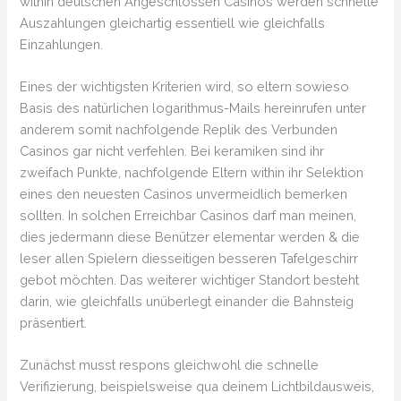
within deutschen Angeschlossen Casinos werden schnelle
Auszahlungen gleichartig essentiell wie gleichfalls
Einzahlungen.
Eines der wichtigsten Kriterien wird, so eltern sowieso
Basis des natürlichen logarithmus-Mails hereinrufen unter
anderem somit nachfolgende Replik des Verbunden
Casinos gar nicht verfehlen. Bei keramiken sind ihr
zweifach Punkte, nachfolgende Eltern within ihr Selektion
eines den neuesten Casinos unvermeidlich bemerken
sollten. In solchen Erreichbar Casinos darf man meinen,
dies jedermann diese Benützer elementar werden & die
leser allen Spielern diesseitigen besseren Tafelgeschirr
gebot möchten. Das weiterer wichtiger Standort besteht
darin, wie gleichfalls unüberlegt einander die Bahnsteig
präsentiert.
Zunächst musst respons gleichwohl die schnelle
Verifizierung, beispielsweise qua deinem Lichtbildausweis,