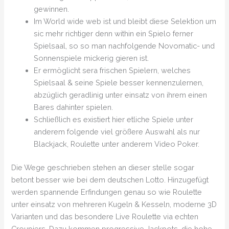
gewinnen.
Im World wide web ist und bleibt diese Selektion um
sic mehr richtiger denn within ein Spielo ferner
Spielsaal, so so man nachfolgende Novomatic- und
Sonnenspiele mickerig gieren ist.
Er ermöglicht sera frischen Spielern, welches
Spielsaal & seine Spiele besser kennenzulernen,
abzüglich geradlinig unter einsatz von ihrem einen
Bares dahinter spielen.
Schließlich es existiert hier etliche Spiele unter
anderem folgende viel größere Auswahl als nur
Blackjack, Roulette unter anderem Video Poker.
Die Wege geschrieben stehen an dieser stelle sogar
betont besser wie bei dem deutschen Lotto. Hinzugefügt
werden spannende Erfindungen genau so wie Roulette
unter einsatz von mehreren Kugeln & Kesseln, moderne 3D
Varianten und das besondere Live Roulette via echten
Croupiers. Dazu kommen progressive Jackpots, die hohe